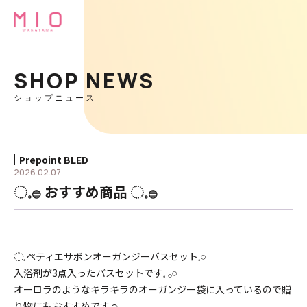
SHOP NEWS
ショップニュース
Prepoint BLED
2026.02.07
◌𓈒𓐍 おすすめ商品 ◌𓈒𓐍
◌𓈒ペティエサボンオーガンジーバスセット𓈒𓏸︎︎︎︎
入浴剤が3点入ったバスセットです𓈒 𓂂𓏸
オーロラのようなキラキラのオーガンジー袋に入っているので贈
り物にもおすすめです☺︎