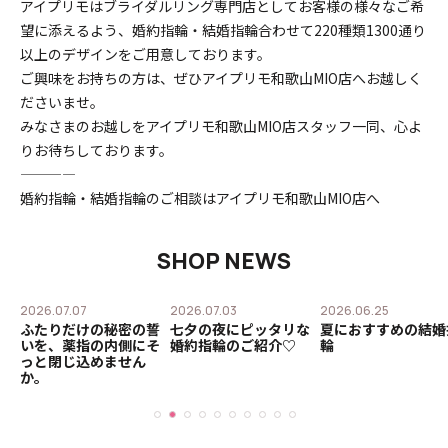
アイプリモはブライダルリング専門店としてお客様の様々なご希
望に添えるよう、婚約指輪・結婚指輪合わせて220種類1300通り
以上のデザインをご用意しております。
ご興味をお持ちの方は、ぜひアイプリモ和歌山MIO店へお越しく
ださいませ。
みなさまのお越しをアイプリモ和歌山MIO店スタッフ一同、心よ
りお待ちしております。
————
婚約指輪・結婚指輪のご相談は
アイプリモ和歌山MIO店
へ
SHOP NEWS
2026.07.07
2026.07.03
2026.06.25
O
ふたりだけの秘密の誓
七夕の夜にピッタリな
夏におすすめの結婚
いを、薬指の内側にそ
婚約指輪のご紹介♡
輪
っと閉じ込めません
か。