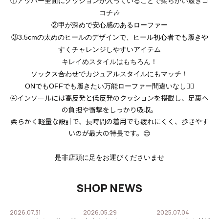
①アッパー全面にクッションが入っていることで
柔らかい履きゴ
コチ🎶
②甲が深めで安心感のあるローファー
③3.5cmの太めのヒールのデザインで、ヒール初心者でも履きや
すくチャレンジしやすいアイテム
キレイめスタイルはもちろん！
ソックス合わせでカジュアルスタイルにもマッチ！
ONでもOFFでも履きたい万能ローファー間違いなし👍🏻
④インソールには高反発と低反発のクッションを搭載し、足裏へ
の負担や衝撃をしっかり吸収。
柔らかく軽量な設計で、長時間の着用でも疲れにくく、歩きやす
いのが最大の特長です。😊
是非店頭に足をお運びくださいませ
SHOP NEWS
2026.07.31
2026.05.29
2025.07.04