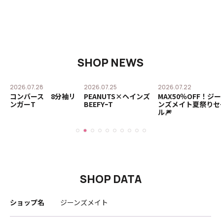
SHOP NEWS
2026.07.28
2026.07.25
2026.07.22
替
コンバース 8分袖リ
PEANUTS×ヘインズ
MAX50％OFF！ジー
ンガーT
BEEFYｰT
ンズメイト夏祭りセ
ル🎆
SHOP DATA
ショップ名
ジーンズメイト