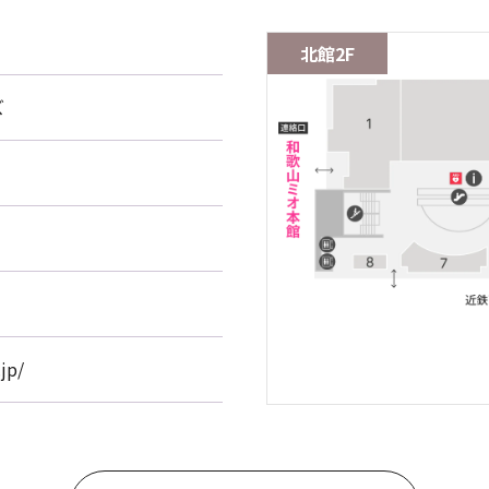
北館2F
ズ
jp/