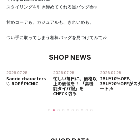
スタイリングを引き締めてくれる黒バッグ👜✨
甘めコーデも、カジュアルも、きれいめも。
つい手に取ってしまう相棒バッグを見つけてみて🎶
SHOP NEWS
2026.07.28
2026.07.28
2026.07.28
チ
Sanrio characters
忙しい毎日に、価格以
2BUY10％OFF、
♡ ROPÉ PICNIC
上の価値を！ 「高機
3BUY20%OFFがス
な
能タイパ服」を
ート🎶
CHECK ⏰✨