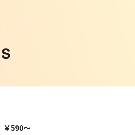
WS
￥590〜