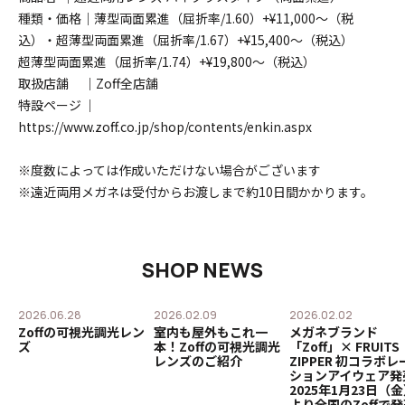
種類・価格｜薄型両面累進（屈折率/1.60）+¥11,000〜（税
込）・超薄型両面累進（屈折率/1.67）+¥15,400〜（税込）
超薄型両面累進（屈折率/1.74）+¥19,800〜（税込）
取扱店舗
｜Zoff全店舗
特設ページ
｜
https://www.zoff.co.jp/shop/contents/enkin.aspx
※度数によっては作成いただけない場合がございます
※遠近両用メガネは受付からお渡しまで約10日間かかります。
SHOP NEWS
2026.06.28
2026.02.09
2026.02.02
ー
Zoffの可視光調光レン
室内も屋外もこれ一
メガネブランド
ズ
本！Zoffの可視光調光
「Zoff」× FRUITS
レンズのご紹介
ZIPPER 初コラボレ
ションアイウェア発
2025年1月23日（
より全国のZoffで