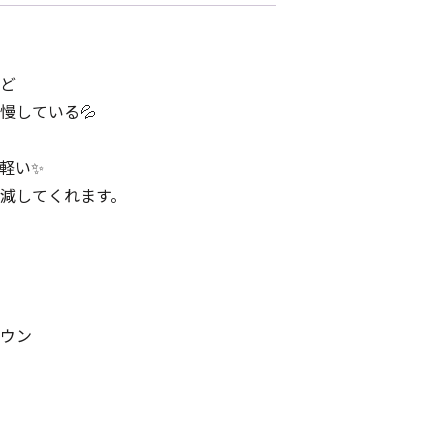
ど
慢している💦
軽い✨
減してくれます。
ウン