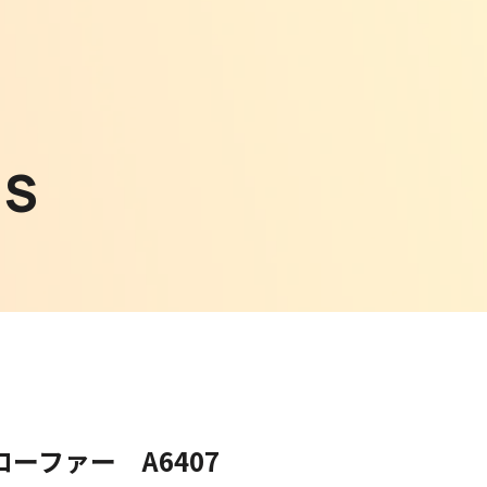
WS
ーファー A6407