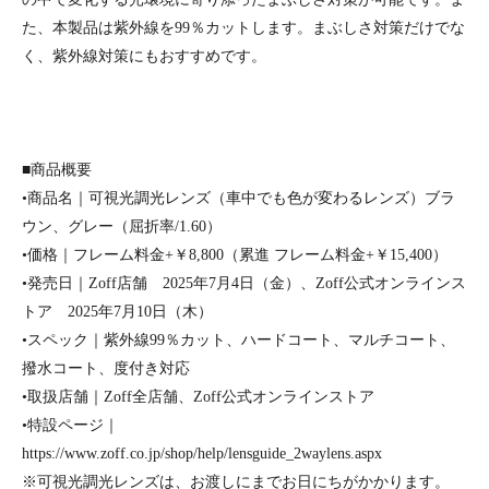
た、本製品は紫外線を
99
％カットします。まぶしさ対策だけでな
く、紫外線対策にもおすすめです。
■商品概要
•商品名｜可視光調光レンズ（車中でも色が変わるレンズ）ブラ
ウン、グレー（屈折率
/1.60
）
•価格｜フレーム料金
+
￥
8,800
（累進 フレーム料金
+
￥
15,400
）
•発売日｜
Zoff
店舗
2025
年
7
月
4
日（金）、
Zoff
公式オンラインス
トア
2025
年
7
月
10
日（木）
•スペック｜紫外線
99
％カット、ハードコート、マルチコート、
撥水コート、度付き対応
•取扱店舗｜
Zoff
全店舗、
Zoff
公式オンラインストア
•特設ページ｜
https://www.zoff.co.jp/shop/help/lensguide_2waylens.aspx
※可視光調光レンズは、お渡しにまでお日にちがかかります。