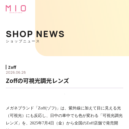
SHOP NEWS
ショップニュース
Zoff
2026.06.28
Zoffの可視光調光レンズ
メガネブランド「
Zoff(
ゾフ
)
」は、紫外線に加えて目に見える光
（可視光）にも反応し、日中の車中でも色が変わる「可視光調光
レンズ」を、
2025
年
7
月
4
日（金）から全国の
Zoff
店舗で発売開