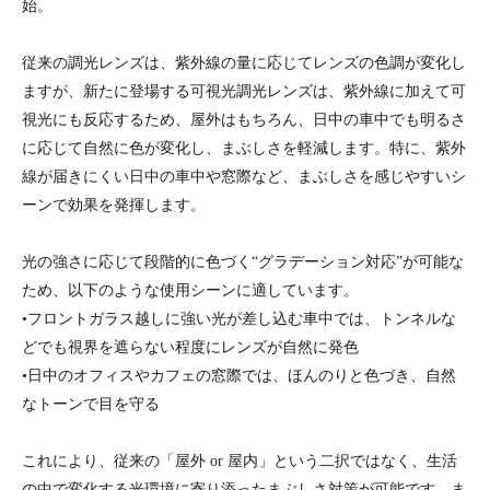
始。
従来の調光レンズは、紫外線の量に応じてレンズの色調が変化し
ますが、新たに登場する可視光調光レンズは、紫外線に加えて可
視光にも反応するため、屋外はもちろん、日中の車中でも明るさ
に応じて自然に色が変化し、まぶしさを軽減します。特に、紫外
線が届きにくい日中の車中や窓際など、まぶしさを感じやすいシ
ーンで効果を発揮します。
光の強さに応じて段階的に色づく“グラデーション対応”が可能な
ため、以下のような使用シーンに適しています。
•フロントガラス越しに強い光が差し込む車中では、トンネルな
どでも視界を遮らない程度にレンズが自然に発色
•日中のオフィスやカフェの窓際では、ほんのりと色づき、自然
なトーンで目を守る
これにより、従来の「屋外
or
屋内」という二択ではなく、生活
の中で変化する光環境に寄り添ったまぶしさ対策が可能です。ま