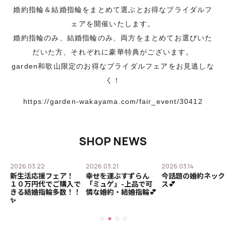
婚約指輪＆結婚指輪をまとめて選ぶとお得なブライダルフ
ェアを開催いたします。
婚約指輪のみ、結婚指輪のみ、両方をまとめてお選びいた
だいた方、それぞれに豪華特典がございます。
garden和歌山限定のお得なブライダルフェアをお見逃しな
く！
https://garden-wakayama.com/fair_event/30412
SHOP NEWS
2026.03.22
2026.03.21
2026.03.14
作
新生活応援フェア！
幸せを運ぶすずらん
今話題の婚約ネック
ャ
１０万円代でご購入で
「ミュゲ」-上品で可
ス💕
きる結婚指輪多数！！
憐な婚約・結婚指輪💕
✨