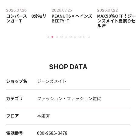
2026.07.28
2026.07.25
2026.07.22
替
コンバース 8分袖リ
PEANUTS×ヘインズ
MAX50％OFF！ジー
ンガーT
BEEFYｰT
ンズメイト夏祭りセ
ル🎆
SHOP DATA
ショップ名
ジーンズメイト
カテゴリ
ファッション・ファッション雑貨
フロア
本館3F
電話番号
080-9685-3478