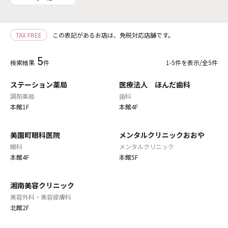
TAX FREE
この表記があるお店は、免税対応店舗です。
5
検索結果
件
1-5件を表示/全5件
ステーション薬局
医療法人 ほんだ歯科
調剤薬局
歯科
本館1F
本館4F
美園町眼科医院
メンタルクリニックおおや
眼科
メンタルクリニック
本館4F
本館5F
湘南美容クリニック
美容外科・美容皮膚科
北館2F