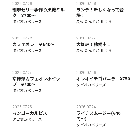
2026.07.29
2026.07.28
珈琲ゼリー手作り黒糖ミル
ランチ！新しくなって登
ク ¥700〜
場！
タピオカベリーズ
炭火 たんとと 和くら
2026.07.28
2026.07.27
カフェオレ ￥640〜
大好評！稼働中！
タピオカベリーズ
炭火 たんとと 和くら
2026.07.27
2026.07.26
京抹茶カフェオレホイッ
オレオイチゴバニラ ¥750
プ ¥700〜
タピオカベリーズ
タピオカベリーズ
2026.07.25
2026.07.24
マンゴーカルピス
ライチスムージー(640
円〜)
タピオカベリーズ
タピオカベリーズ