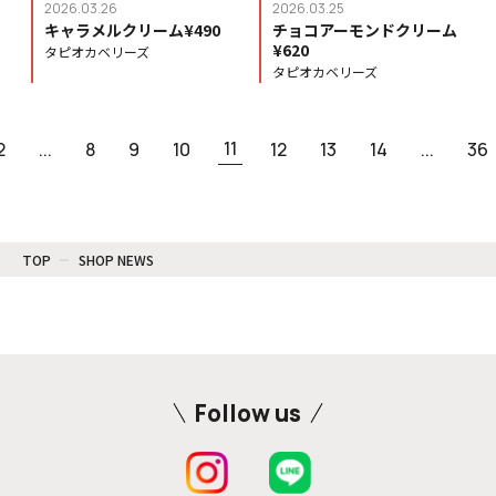
2026.03.26
2026.03.25
キャラメルクリーム¥490
チョコアーモンドクリーム
¥620
タピオカベリーズ
タピオカベリーズ
11
2
...
8
9
10
12
13
14
...
36
TOP
SHOP NEWS
Follow us