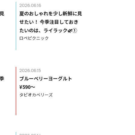
2026.06.16
見
夏のおしゃれを少し新鮮に見
き
せたい！ 今季注目しておき
たいのは、ライラック🌿①
ロペピクニック
2026.06.15
季
ブルーベリーヨーグルト
¥590〜
タピオカベリーズ