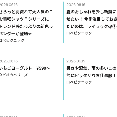
2026.06.16
2026.06.16
さらっと羽織れて大人気の “
夏のおしゃれを少し新鮮に
お着軽シャツ ” シリーズに
せたい！ 今季注目してお
トレンド感たっぷりの新色ラ
たいのは、ライラック🌿②
ベンダーが登場✨
ロペピクニック
ロペピクニック
2026.06.16
2026.06.15
いちごヨーグルト ¥590〜
暑さや湿気、雨の多いこの
タピオカベリーズ
節にピッタリなお仕事服！
ロペピクニック