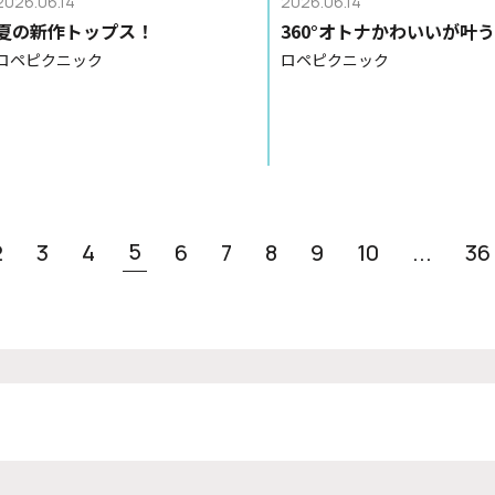
2026.06.14
2026.06.14
夏の新作トップス！
360°オトナかわいいが叶
ロペピクニック
ロペピクニック
5
2
3
4
6
7
8
9
10
...
36